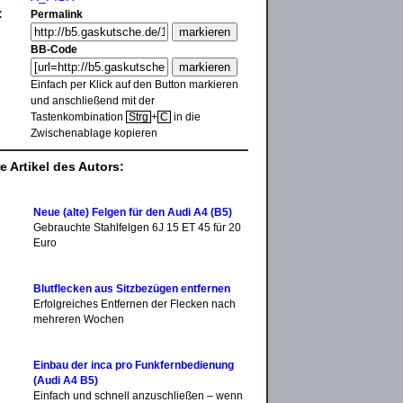
:
Permalink
BB-Code
Einfach per Klick auf den Button markieren
und anschließend mit der
Tastenkombination
Strg
+
C
in die
Zwischenablage kopieren
e Artikel des Autors:
Neue (alte) Felgen für den Audi A4 (B5)
Gebrauchte Stahlfelgen 6J 15 ET 45 für 20
Euro
Blutflecken aus Sitzbezügen entfernen
Erfolgreiches Entfernen der Flecken nach
mehreren Wochen
Einbau der inca pro Funk­fern­bedienung
(Audi A4 B5)
Einfach und schnell anzuschließen – wenn