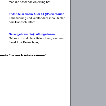
man die passende Anleitung hat
Endstufe in einem Audi A4 (B5) verbauen
Kabelführung und versteckter Einbau hinter
dem Handschuhfach
Neue (gebrauchte) Lüftungsdüsen
Gebraucht und ohne Beleuchtung statt vom
Facelift mit Beleuchtung
nnte Sie auch interessieren: