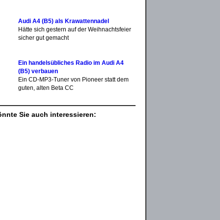
Audi A4 (B5) als Krawattennadel
Hätte sich gestern auf der Weihnachtsfeier
sicher gut gemacht
Ein handelsübliches Radio im Audi A4
(B5) verbauen
Ein CD-MP3-Tuner von Pioneer statt dem
guten, alten Beta CC
nnte Sie auch interessieren: