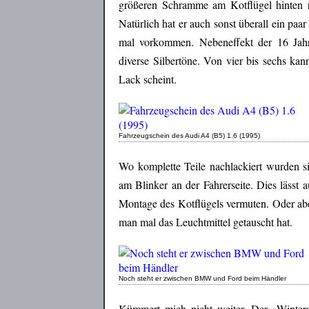
größeren Schramme am Kotflügel hinten r
Natürlich hat er auch sonst überall ein pa
mal vorkommen. Nebeneffekt der 16 Jahre:
diverse Silbertöne. Von vier bis sechs k
Lack scheint.
Fahrzeugschein des Audi A4 (B5) 1.6 (1995)
Wo komplette Teile nachlackiert wurden s
am Blinker an der Fahrerseite. Dies lässt
Montage des Kotflügels vermuten. Oder abe
man mal das Leuchtmittel getauscht hat.
Noch steht er zwischen BMW und Ford beim Händler
Kümmert mich nicht weiter. Der »Wintera