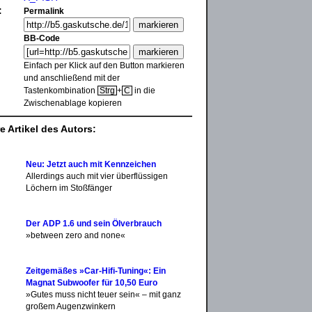
:
Permalink
BB-Code
Einfach per Klick auf den Button markieren
und anschließend mit der
Tastenkombination
Strg
+
C
in die
Zwischenablage kopieren
e Artikel des Autors:
Neu: Jetzt auch mit Kennzeichen
Allerdings auch mit vier überflüssigen
Löchern im Stoßfänger
Der ADP 1.6 und sein Ölverbrauch
»between zero and none«
Zeitgemäßes »Car-Hifi-Tuning«: Ein
Magnat Subwoofer für 10,50 Euro
»Gutes muss nicht teuer sein« – mit ganz
großem Augenzwinkern